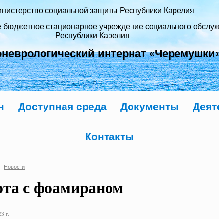
нистерство социальной защиты Республики Карелия
е бюджетное стационарное учреждение социального обслу
Республики Карелия
оневрологический интернат «Черемушки
н
Доступная среда
Документы
Деят
Контакты
Новости
ота с фоамираном
3 г.