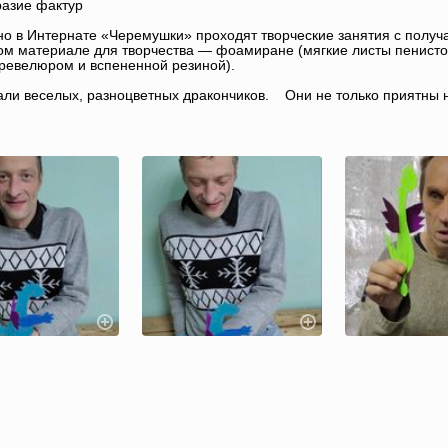
разие фактур
о в Интернате «Черемушки» проходят творческие занятия с получа
ом материале для творчества — фоамиране (мягкие листы пенисто
ревелюром и вспененной резиной).
ли веселых, разноцветных дракончиков. Они не только приятны н