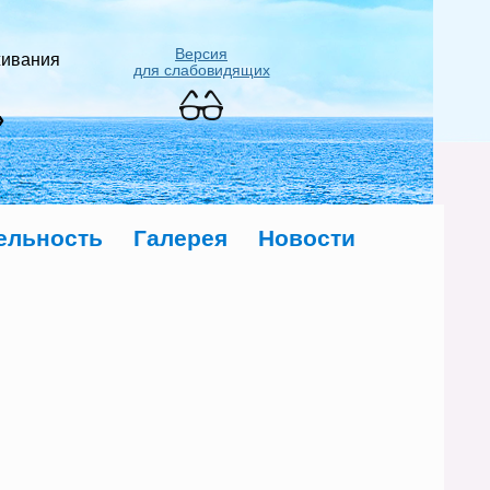
Версия
живания
для слабовидящих
»
ельность
Галерея
Новости