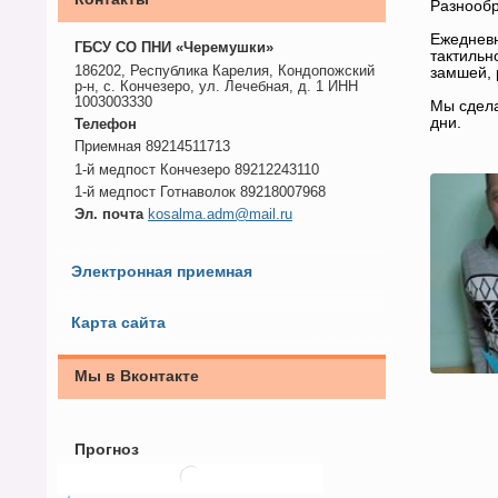
Разнооб
Ежедневн
ГБСУ СО ПНИ «Черемушки»
тактильн
186202, Республика Карелия, Кондопожский
замшей, 
р-н, с. Кончезеро, ул. Лечебная, д. 1 ИНН
1003003330
Мы сдела
дни.
Телефон
Приемная 89214511713
1-й медпост Кончезеро 89212243110
1-й медпост Готнаволок 89218007968
Эл. почта
kosalma.adm@mail.ru
Электронная приемная
Карта сайта
Мы в Вконтакте
Прогноз