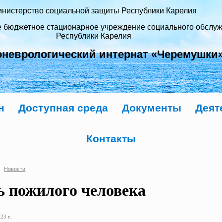
нистерство социальной защиты Республики Карелия
е бюджетное стационарное учреждение социального обслу
Республики Карелия
оневрологический интернат «Черемушки
н
Доступная среда
Документы
Деят
Контакты
Новости
ь пожилого человека
23 г.