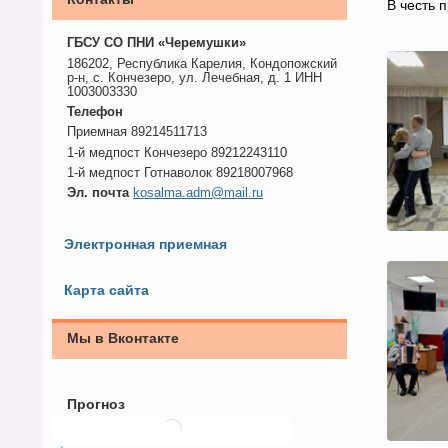
В честь 
ГБСУ СО ПНИ «Черемушки»
186202, Республика Карелия, Кондопожский
р-н, с. Кончезеро, ул. Лечебная, д. 1 ИНН
1003003330
Телефон
Приемная 89214511713
1-й медпост Кончезеро 89212243110
1-й медпост Готнаволок 89218007968
Эл. почта
kosalma.adm@mail.ru
Электронная приемная
Карта сайта
Мы в Вконтакте
Прогноз