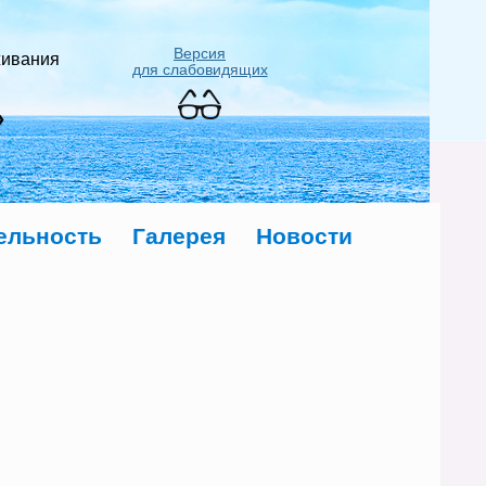
Версия
живания
для слабовидящих
»
ельность
Галерея
Новости