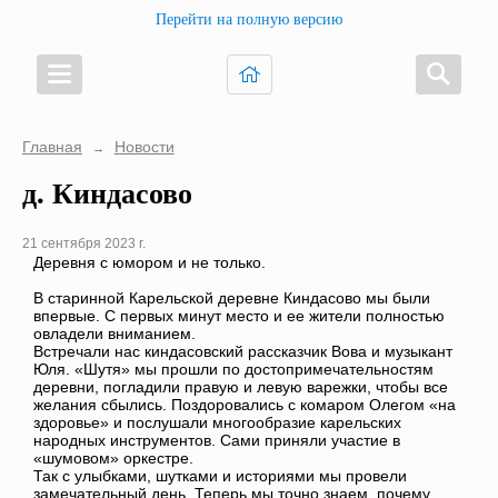
Перейти на полную версию
Главная
Новости
→
д. Киндасово
21 сентября 2023 г.
Деревня с юмором и не только.
В старинной Карельской деревне Киндасово мы были
впервые. С первых минут место и ее жители полностью
овладели вниманием.
Встречали нас киндасовский рассказчик Вова и музыкант
Юля. «Шутя» мы прошли по достопримечательностям
деревни, погладили правую и левую варежки, чтобы все
желания сбылись. Поздоровались с комаром Олегом «на
здоровье» и послушали многообразие карельских
народных инструментов. Сами приняли участие в
«шумовом» оркестре.
Так с улыбками, шутками и историями мы провели
замечательный день. Теперь мы точно знаем, почему