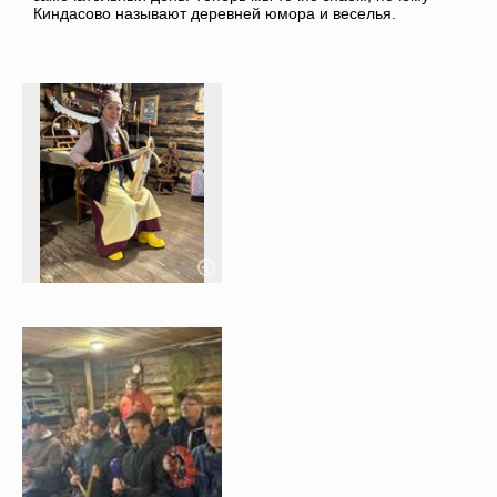
Киндасово называют деревней юмора и веселья.