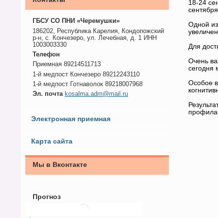
18-24 се
сентября
ГБСУ СО ПНИ «Черемушки»
Одной из
186202, Республика Карелия, Кондопожский
увеличен
р-н, с. Кончезеро, ул. Лечебная, д. 1 ИНН
1003003330
Для дост
Телефон
Очень ва
Приемная 89214511713
сегодня 
1-й медпост Кончезеро 89212243110
Особое в
1-й медпост Готнаволок 89218007968
когнитив
Эл. почта
kosalma.adm@mail.ru
Результа
профилак
Электронная приемная
Карта сайта
Мы в Вконтакте
Прогноз