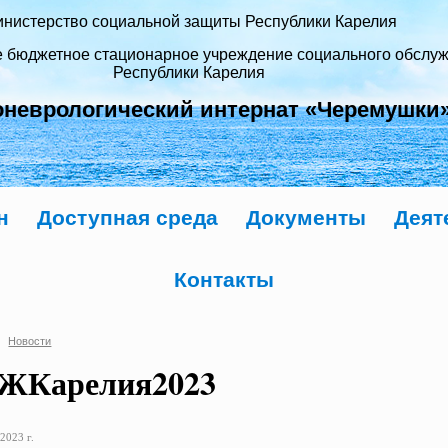
нистерство социальной защиты Республики Карелия
е бюджетное стационарное учреждение социального обслу
Республики Карелия
оневрологический интернат «Черемушки
н
Доступная среда
Документы
Деят
Контакты
Новости
ЖКарелия2023
2023 г.