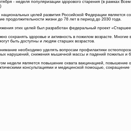
нтября - неделя популяризации здорового старения (в рамках Все
)
 национальных целей развития Российской Федерации является со
ие продолжительности жизни до 78 лет в период до 2030 года.
ижения этих целей был разработан федеральный проект «Старшее
жно сохранять здоровье и активность в пожилом возрасте. Многие 
могут быть доступны и людям старших возрастов.
нимание необходимо уделять вопросам профилактики остеопороза,
ных нарушений, снижения мышечной массы и падений пожилых и б
том недели является повышение охвата вакцинацией, повышение 
тическими консультациями и медицинской помощью, сокращение ч