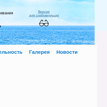
Версия
живания
для слабовидящих
»
ельность
Галерея
Новости