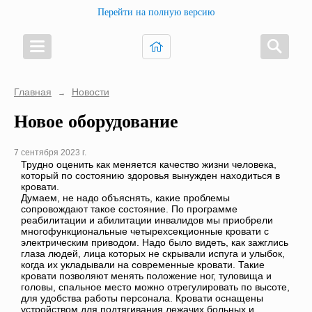
Перейти на полную версию
Главная
Новости
→
Новое оборудование
7 сентября 2023 г.
Трудно оценить как меняется качество жизни человека,
который по состоянию здоровья вынужден находиться в
кровати.
Думаем, не надо объяснять, какие проблемы
сопровождают такое состояние. По программе
реабилитации и абилитации инвалидов мы приобрели
многофункциональные четырехсекционные кровати с
электрическим приводом. Надо было видеть, как зажглись
глаза людей, лица которых не скрывали испуга и улыбок,
когда их укладывали на современные кровати. Такие
кровати позволяют менять положение ног, туловища и
головы, спальное место можно отрегулировать по высоте,
для удобства работы персонала. Кровати оснащены
устройством для подтягивания лежачих больных и