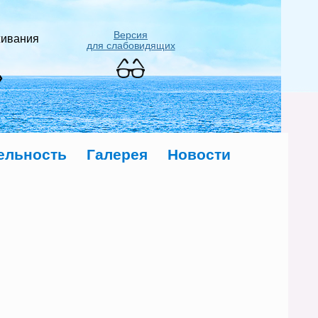
Версия
живания
для слабовидящих
»
ельность
Галерея
Новости