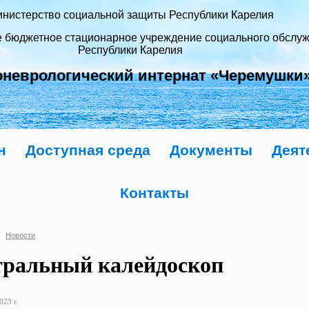
нистерство социальной защиты Республики Карелия
е бюджетное стационарное учреждение социального обслу
Республики Карелия
оневрологический интернат «Черемушки
н
Доступная среда
Документы
Деят
Контакты
Новости
тральный калейдоскоп
023 г.