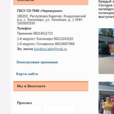
Каждый х
Сегодня 
калейдос
ГБСУ СО ПНИ «Черемушки»
потенциа
186202, Республика Карелия, Кондопожский
выступал
р-н, с. Кончезеро, ул. Лечебная, д. 1 ИНН
1003003330
Телефон
Приемная 89214511713
1-й медпост Кончезеро 89212243110
1-й медпост Готнаволок 89218007968
Эл. почта
kosalma.adm@mail.ru
Электронная приемная
Карта сайта
Мы в Вконтакте
Прогноз