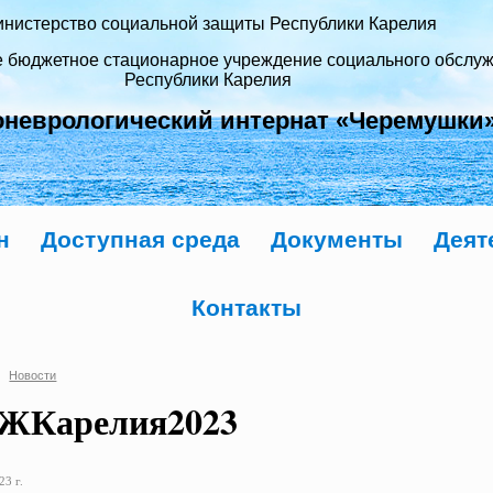
нистерство социальной защиты Республики Карелия
е бюджетное стационарное учреждение социального обслу
Республики Карелия
оневрологический интернат «Черемушки
н
Доступная среда
Документы
Деят
Контакты
Новости
ЖКарелия2023
23 г.