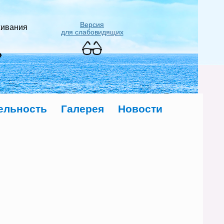
Версия
живания
для слабовидящих
»
ельность
Галерея
Новости