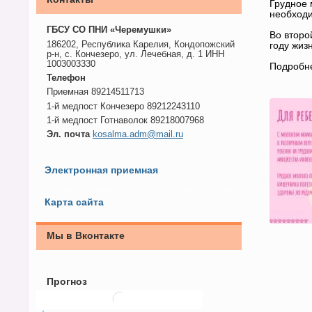
Грудное 
необходи
ГБСУ СО ПНИ «Черемушки»
Во второ
186202, Республика Карелия, Кондопожский
году жиз
р-н, с. Кончезеро, ул. Лечебная, д. 1 ИНН
1003003330
Подробне
Телефон
Приемная 89214511713
1-й медпост Кончезеро 89212243110
1-й медпост Готнаволок 89218007968
Эл. почта
kosalma.adm@mail.ru
Электронная приемная
Карта сайта
Мы в Вконтакте
Прогноз