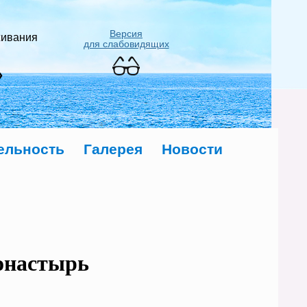
Версия
живания
для слабовидящих
»
ельность
Галерея
Новости
онастырь