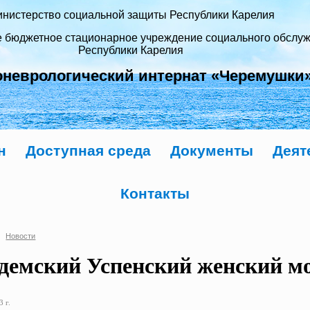
нистерство социальной защиты Республики Карелия
е бюджетное стационарное учреждение социального обслу
Республики Карелия
оневрологический интернат «Черемушки
н
Доступная среда
Документы
Деят
Контакты
Новости
демский Успенский женский м
 г.