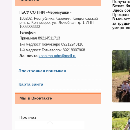
Получате
Божия бл
Здесь со
ГБСУ СО ПНИ «Черемушки»
Прекрасн
186202, Республика Карелия, Кондопожский
В монаст
р-н, с. Кончезеро, ул. Лечебная, д. 1 ИНН
за труды
1003003330
умиротво
Телефон
Приемная 89214511713
1-й медпост Кончезеро 89212243110
1-й медпост Готнаволок 89218007968
Эл. почта
kosalma.adm@mail.ru
Электронная приемная
Карта сайта
Мы в Вконтакте
Прогноз