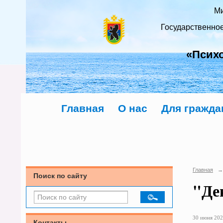
Ми
Государственно
«Псих
Главная
О нас
Для гражда
Главная
→
Поиск по сайту
"Де
30 июня 202
Контакты