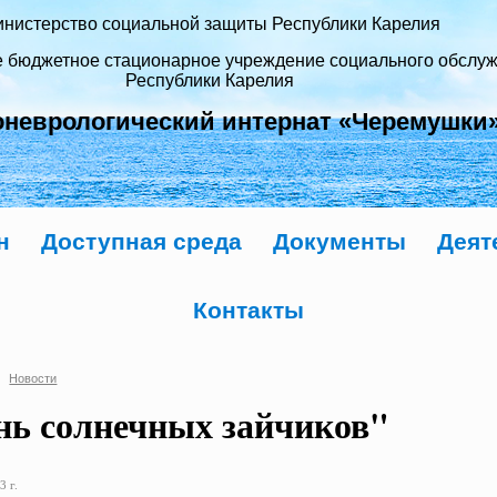
нистерство социальной защиты Республики Карелия
е бюджетное стационарное учреждение социального обслу
Республики Карелия
оневрологический интернат «Черемушки
н
Доступная среда
Документы
Деят
Контакты
Новости
нь солнечных зайчиков"
3 г.