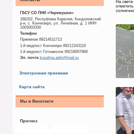
На свете
отметить
солнечно
ГБСУ СО ПНИ «Черемушки»
186202, Республика Карелия, Кондопожский
р-н, с. Кончезеро, ул. Лечебная, д. 1 ИНН
1003003330
Телефон
Приемная 89214511713
1-й медпост Кончезеро 89212243110
1-й медпост Готнаволок 89218007968
Эл. почта
kosalma.adm@mail.ru
Электронная приемная
Карта сайта
Мы в Вконтакте
Прогноз