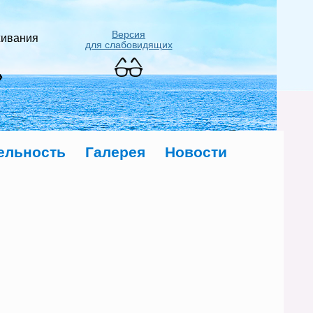
Версия
живания
для слабовидящих
»
ельность
Галерея
Новости