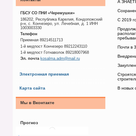
А ЗНАЕТЕ
Сохранен
ГБСУ СО ПНИ «Черемушки»
186202, Республика Карелия, Кондопожский
С 2019 г
р-н, с. Кончезеро, ул. Лечебная, д. 1 ИНН
1003003330
Продолжа
располаг
Телефон
пребыван
Приемная 89214511713
1-й медпост Кончезеро 89212243110
Почти в 
1-й медпост Готнаволок 89218007968
Внедрен
Эл. почта
kosalma.adm@mail.ru
Закуплен
Электронная приемная
Строятся
строител
Карта сайта
В новых 
Мы в Вконтакте
Прогноз