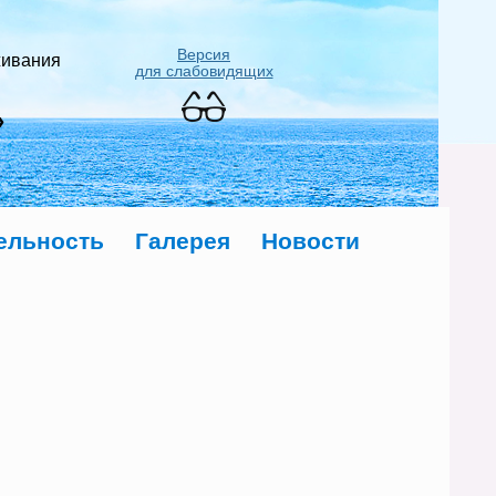
Версия
живания
для слабовидящих
»
ельность
Галерея
Новости