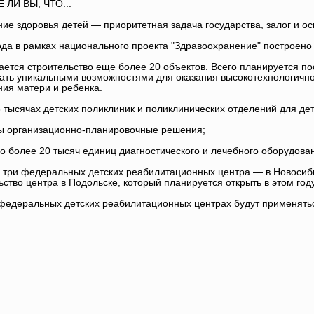
 ЛИ ВЫ, ЧТО...
ие здоровья детей — приоритетная задача государства, залог и ос
ода в рамках национального проекта "Здравоохранение" построено 
ется строительство еще более 20 объектов. Всего планируется по
ать уникальными возможностями для оказания высокотехнологичн
ия матери и ребенка.
3 тысячах детских поликлиник и поликлинических отделений для дет
ы организационно-планировочные решения;
о более 20 тысяч единиц диагностического и лечебного оборудова
 три федеральных детских реабилитационных центра — в Новосиби
ьство центра в Подольске, который планируется открыть в этом году
федеральных детских реабилитационных центрах будут применять