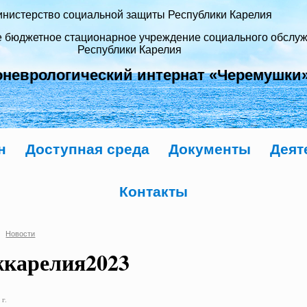
нистерство социальной защиты Республики Карелия
е бюджетное стационарное учреждение социального обслу
Республики Карелия
оневрологический интернат «Черемушки
н
Доступная среда
Документы
Деят
Контакты
Новости
жкарелия2023
г.