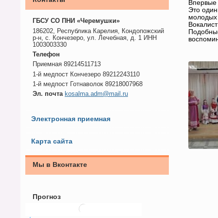
Впервые 
Это один
молодых 
ГБСУ СО ПНИ «Черемушки»
Вокалист
186202, Республика Карелия, Кондопожский
Подобные
р-н, с. Кончезеро, ул. Лечебная, д. 1 ИНН
воспоми
1003003330
Телефон
Приемная 89214511713
1-й медпост Кончезеро 89212243110
1-й медпост Готнаволок 89218007968
Эл. почта
kosalma.adm@mail.ru
Электронная приемная
Карта сайта
Мы в Вконтакте
Прогноз