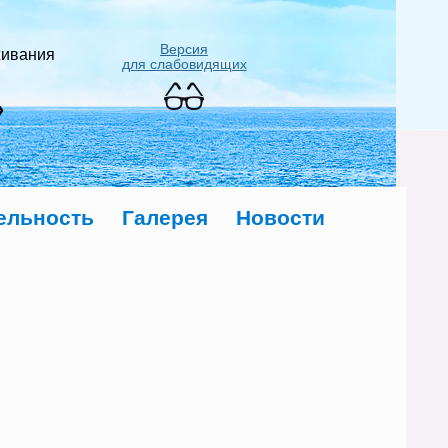
Версия
живания
для слабовидящих
»
ельность
Галерея
Новости