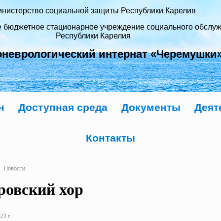
нистерство социальной защиты Республики Карелия
е бюджетное стационарное учреждение социального обслу
Республики Карелия
оневрологический интернат «Черемушки
н
Доступная среда
Документы
Деят
Контакты
Новости
ровский хор
23 г.