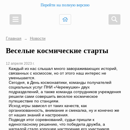
Перейти на полную версию
Главная
Новости
→
Веселые космические старты
12 апреля 2023 г.
Каждый из нас слышал много завораживающих историй,
связанных с космосом, но от этого наш интерес не
уменьшается.
Сегодня, в День космонавтики, команды получателей
социальных услуг ПНИ «Черемушки» двух
подразделений, а также команда сотрудников учреждения
решили сами совершить веселое космическое
путешествие по станциям.
Исход игры зависел от таких качеств, как
организованность, внимание и смекалка, ну и конечно же
от наших знаний и настроения.
Подводя итог соревнований, судьи пришли к
единогласному решению, что победила дружба, а
наградой стало хорошее настроение его участников.