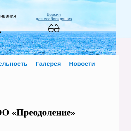
Версия
живания
для слабовидящих
»
ельность
Галерея
Новости
ОО «Преодоление»