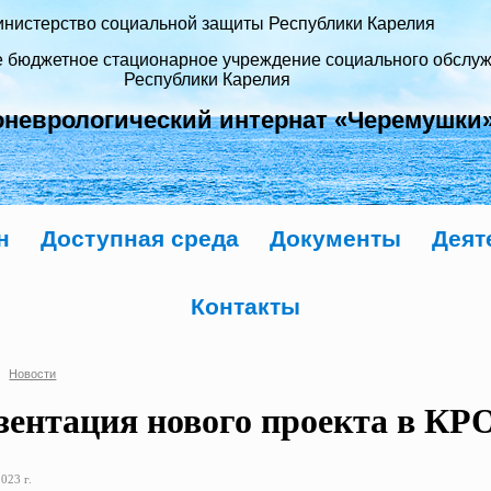
нистерство социальной защиты Республики Карелия
е бюджетное стационарное учреждение социального обслу
Республики Карелия
оневрологический интернат «Черемушки
н
Доступная среда
Документы
Деят
Контакты
Новости
зентация нового проекта в КР
023 г.