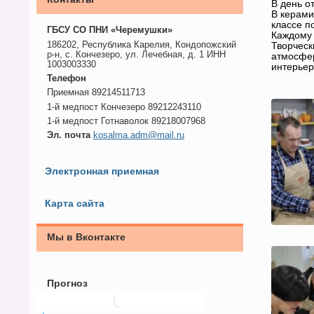
В день о
В керами
классе п
ГБСУ СО ПНИ «Черемушки»
Каждому 
186202, Республика Карелия, Кондопожский
Творческ
р-н, с. Кончезеро, ул. Лечебная, д. 1 ИНН
атмосфер
1003003330
интерьер
Телефон
Приемная 89214511713
1-й медпост Кончезеро 89212243110
1-й медпост Готнаволок 89218007968
Эл. почта
kosalma.adm@mail.ru
Электронная приемная
Карта сайта
Мы в Вконтакте
Прогноз