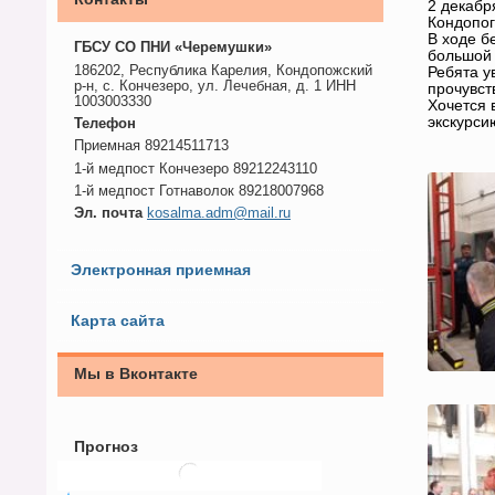
2 декабр
Кондопог
В ходе б
ГБСУ СО ПНИ «Черемушки»
большой 
186202, Республика Карелия, Кондопожский
Ребята у
р-н, с. Кончезеро, ул. Лечебная, д. 1 ИНН
прочувст
1003003330
Хочется 
экскурси
Телефон
Приемная 89214511713
1-й медпост Кончезеро 89212243110
1-й медпост Готнаволок 89218007968
Эл. почта
kosalma.adm@mail.ru
Электронная приемная
Карта сайта
Мы в Вконтакте
Прогноз