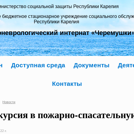
нистерство социальной защиты Республики Карелия
е бюджетное стационарное учреждение социального обслу
Республики Карелия
оневрологический интернат «Черемушки
н
Доступная среда
Документы
Деят
Контакты
Новости
курсия в пожарно-спасательну
22 г.