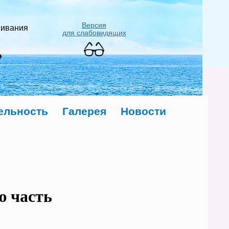
Версия
живания
для слабовидящих
»
ельность
Галерея
Новости
ю часть