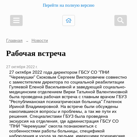
Перейти на полную версию
Главная
Новости
→
Рабочая встреча
27 октября 2022 г.
27 октября 2022 года директором ГБСУ СО "ПНИ
"Черемушки" Скоковым Сергеем Викторовичем совместно
с заместителем директора по социальной реабилитации
Гуляевой Еленой Васильевной и заведующей социально-
медицинским отделением Вирки Татьяной Валентиновной
была проведена рабочая встреча с главным врачом ГБУЗ
"Республиканская психиатрическая больница" Глатенок
Ириной Владимировной. На встрече были обсуждены
накопившиеся вопросы и проблемы, а так же пути их
решения. Специалистами ГБУЗ была проведена
экскурсия на отделения, где администрация ГБСУ СО
"ПНИ "Черемушки" смогла познакомиться с
особенностями работы больницы, спецификой
наблюдения и ухода за людьми, имеющими психические