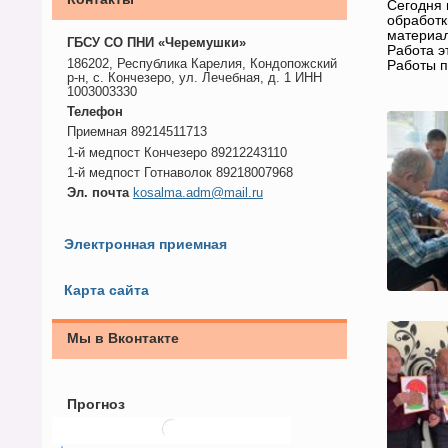
Сегодня 
обработк
материал
ГБСУ СО ПНИ «Черемушки»
Работа э
186202, Республика Карелия, Кондопожский
Работы п
р-н, с. Кончезеро, ул. Лечебная, д. 1 ИНН
1003003330
Телефон
Приемная 89214511713
1-й медпост Кончезеро 89212243110
1-й медпост Готнаволок 89218007968
Эл. почта
kosalma.adm@mail.ru
Электронная приемная
Карта сайта
Мы в Вконтакте
Прогноз