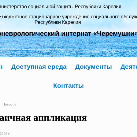
нистерство социальной защиты Республики Карелия
е бюджетное стационарное учреждение социального обслу
Республики Карелия
оневрологический интернат «Черемушки
н
Доступная среда
Документы
Деят
Контакты
Новости
аичная аппликация
2022 г.