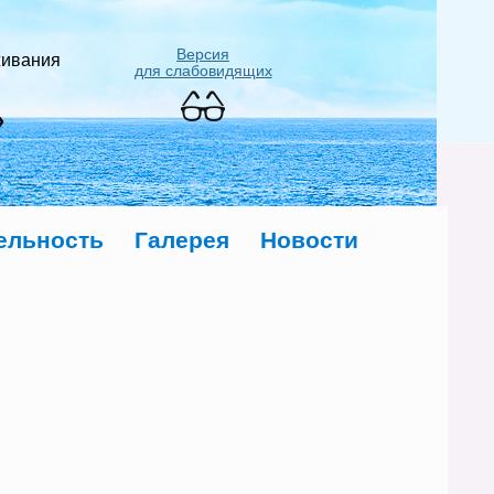
Версия
живания
для слабовидящих
»
ельность
Галерея
Новости