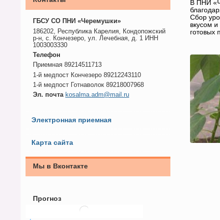
В ПНИ «Ч
благодар
Сбор уро
ГБСУ СО ПНИ «Черемушки»
вкусом и
186202, Республика Карелия, Кондопожский
готовых 
р-н, с. Кончезеро, ул. Лечебная, д. 1 ИНН
1003003330
Телефон
Приемная 89214511713
1-й медпост Кончезеро 89212243110
1-й медпост Готнаволок 89218007968
Эл. почта
kosalma.adm@mail.ru
Электронная приемная
Карта сайта
Мы в Вконтакте
Прогноз