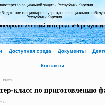
нистерство социальной защиты Республики Карелия
е бюджетное стационарное учреждение социального обслу
Республики Карелия
оневрологический интернат «Черемушки
н
Доступная среда
Документы
Деят
Контакты
Новости
тер-класс по приготовлению 
022 г.